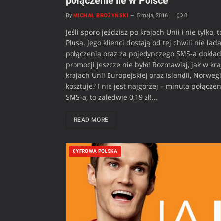
połączenie ile w Polsce
By
MICHAŁ BROŻYŃSKI
5 maja, 2016
0
Jeśli sporo jeździsz po krajach Unii i nie tylk
Plusa. Jego klienci dostają od tej chwili nie 
połączenia oraz za pojedynczego SMS-a dokładni
promocji jeszcze nie było! Rozmawiaj, jak w kra
krajach Unii Europejskiej oraz Islandii, Norwegi
kosztuje? I nie jest najgorzej – minuta połącze
SMS-a, to zaledwie 0,19 zł!…
READ MORE
CYFROWA POLSKA