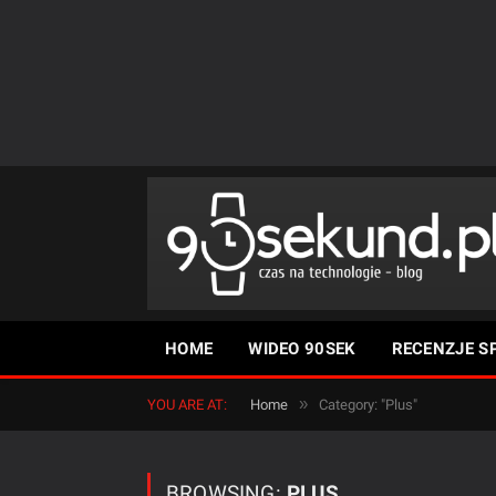
HOME
WIDEO 90SEK
RECENZJE S
»
YOU ARE AT:
Home
Category: "Plus"
BROWSING:
PLUS