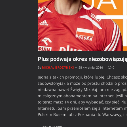
Plus podwaja okres niezobowiązuj
By
MICHAŁ BROŻYŃSKI
28 kwietnia, 2016
0
Jedna z takich promocji, które lubię. Chcesz sk
zadowolony(a), a może po prostu chodzi o proza
niedawna nawet Święty Mikołaj tam nie zagląda
miesięcznym abonamentem na Internet, jeśli n
to teraz masz 14 dni, aby wybadać, czy sieć Pl
Internetu. Sam przeniosłem się z Internetem m
Polskim Busem lub z Poznania do Warszawy, i