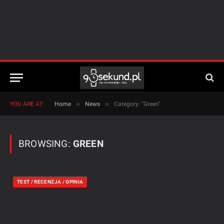
»
»
YOU ARE AT:
Home
News
Category: "Green"
BROWSING:
GREEN
TEST / RECENZJA / OPINIA