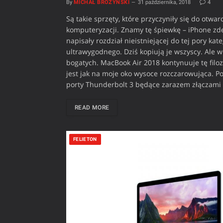
By
MICHAŁ BROŻYŃSKI
31 października, 2018
4
Są takie sprzęty, które przyczyniły się do otwar
komputeryzacji. Znamy tę śpiewkę – iPhone zde
napisały rozdział nieistniejącej do tej pory kat
ultrawygodnego. Dziś kopiują je wszyscy. Ale 
bogatych. MacBook Air 2018 kontynuuje tę filozo
jest jak na moje oko wysoce rozczarowująca. 
porty Thunderbolt 3 będące zarazem złączami U
READ MORE
FELIETON