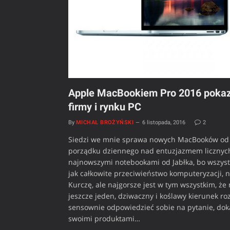
Apple MacBookiem Pro 2016 pokazał
firmy i rynku PC
By
MICHAŁ BROŻYŃSKI
6 listopada, 2016
2
Siedzi we mnie sprawa nowych MacBooków od A
porządku dziennego nad entuzjazmem licznych 
najnowszymi notebookami od Jabłka, bo wszyst
jak całkowite przeciwieństwo komputeryzacji, 
Kurczę, ale najgorsze jest w tym wszystkim, ż
jeszcze jeden, dziwaczny i koślawy kierunek rozw
sensownie odpowiedzieć sobie na pytanie, doką
swoimi produktami…