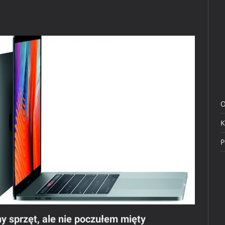
O
K
P
y sprzęt, ale nie poczułem mięty