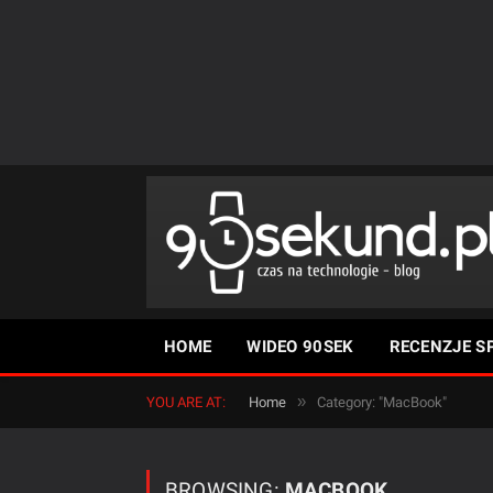
HOME
WIDEO 90SEK
RECENZJE S
»
YOU ARE AT:
Home
Category: "MacBook"
BROWSING:
MACBOOK