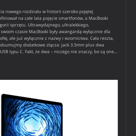
cia nowego rozdziału w historii szeroko pojętej
finiował na całe lata pojęcie smartfonów, a MacBooki
egorii sprzętu. Ultrawydajnego, ultralekkiego,
w swoim czasie MacBooki były awangardą wyłącznie dla
fię, ale już wyłącznie z nazwy i wzornictwa. Cała reszta,
Podsumujmy dodatkowe złącza: jack 3.5mm plus dwa
SB typu C. Fakt, że dwa – niczego nie znaczy, bo są one…