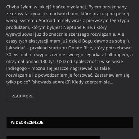
Chyba żyłem w jakiejś bańce mydlanej. Byłem przekonany,
że czasy fascynacji smartwatchami, które pracują na pełnej
wersji systemu Android minęły wraz z pierwszym tego typu
produktem, którym był/jest Neptune Pine, i który
wyewoluował już do znacznie szerszego rozwiązania. Ale
czasy tych ekscytacji mam już dzięki Bogu dawno za sobą :).
Jak widać – przykład startupu Omate Rise, który potrzebował
30 tys. dol. na wypuszczenie swojego zegarka z Lollipopem, a
otrzymał ponad 130 tys. USD od społeczności w serwisie
Indiegogo – można się jeszcze nagrzewać na takie
rozwiązanie i z powodzeniem je forsować. Zastanawiam się,
tylko po co? [showads ad=rek3] Kiedy zderzam się…
READ MORE
WIDEORECENZJE