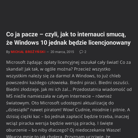
Co ja pacze – czyli, jak to internauci smucą,
że Windows 10 jednak będzie licencjonowany
By
MICHAŁ BROŻYŃSKI
20 marca, 2015
2
Microsoft żądając opłaty licencyjnej oszukał cały świat! Co za
skandal! Jak tak, w ogóle można? Przecież wszystko
wszystkim należy się za darmo! A Windows, to już chleb
powszedni każdego człowieka. Biedni piraci. Biedni oszuści.
Biedni złodzieje. Jak mi ich żal… Przedostatnia wiadomość od
MS nieźle namieszała w całym Internecie – również
światowym. Oto Microsoft udostępni aktualizację do
„dziesiątki” nawet piratom! Wow! Cudnie, miodnie i pitnie. A
dzisiaj ciężki kac – bo jednak zapłacić będzie trzeba, inaczej
wciąż piracka wersja będzie wersją piracką. I święte
oburzenie – bo niby dlaczego? Oj niedoczekanie Wasze!
Wkurza mnie to jak cholera. Przyznam uczciwie, że