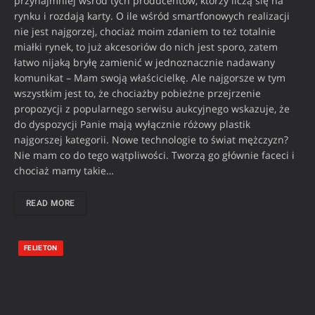
przynajmniej wśród tych producentów, którzy liczą się na
rynku i rozdają karty. O ile wśród smartfonowych realizacji
nie jest najgorzej, chociaż moim zdaniem to też totalnie
miałki rynek, to już akcesoriów do nich jest sporo, zatem
łatwo nijaką bryłę zamienić w jednoznacznie nadawany
komunikat – Mam swoją właścicielkę. Ale najgorsze w tym
wszystkim jest to, że chociażby pobieżne przejrzenie
propozycji z popularnego serwisu aukcyjnego wskazuje, że
do dyspozycji Panie mają wyłącznie różowy plastik
najgorszej kategorii. Nowe technologie to świat mężczyzn?
Nie mam co do tego wątpliwości. Tworzą go głównie faceci i
chociaż mamy takie…
READ MORE
FELIETON