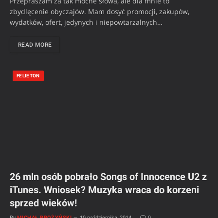
Przepraszam za tak mocne słowa, ale dla mnie to
zbydlęcenie obyczajów. Mam dosyć promocji, zakupów,
wydatków, ofert, jedynych i niepowtarzalnych…
READ MORE
FELIETON
26 mln osób pobrało Songs of Innocence U2 z
iTunes. Wniosek? Muzyka wraca do korzeni
sprzed wieków!
By
MICHAŁ BROŻYŃSKI
10 października, 2014
0