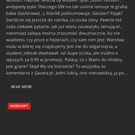
andypedy pyta: Dlaczego GW-no tak usilnie lansuje te gruba
babe Geslerowa(…), blank8 podsumowuje: Gessler? Pająk?
Zwróćcie się jeszcze do rolnika, co szuka żony. Pewnie też
zada ciekawe pytanie. Jak już wielu zauważyło, żenujące!,
natomiast zalepa można zrozumieć dwuznacznie, bo nie
wiadomo, czy pisze o hejterach, czy sam nim jest: Warstwa
mułu w której się znajdujemy jest nie do odgarnięcia, a
student_zebrak skwitował: zal dupe sciska, ale trudno o
lepszych za 0.99 w promocji. Polacy, co z Wami do cholery
jest grane? Skąd Wy się bierzecie? To wszystko, to
komentarze z Gazeta.pl. Jedni lubią, inni nienawidzą, ja po…
READ MORE
MICROSOFT