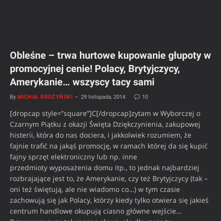
Obleśne – trwa hurtowe kupowanie głupoty w
promocyjnej cenie! Polacy, Brytyjczycy,
Amerykanie… wszyscy tacy sami
By
MICHAŁ BROŻYŃSKI
29 listopada, 2014
10
[dropcap style=”square”]C[/dropcap]zytam w Wyborczej o
Czarnym Piątku z okazji Święta Dziękczynienia, zakupowej
histerii, która do nas dociera, i jakkolwiek rozumiem, że
fajnie trafić na jakąś promocję, w ramach której da się kupić
fajny sprzęt elektroniczny lub np. inne
przedmioty wyposażenia domu itp., to jednak najbardziej
rozbrajające jest to, że Amerykanie, czy też Brytyjczycy (tak –
oni też świętują, ale nie wiadomo co…) w tym czasie
zachowują się jak Polacy, którzy kiedy tylko otwiera się jakieś
centrum handlowe okupują ciasno główne wejście…