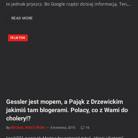
to jednak pryszcz. Bo Google rządzi dzisiaj informacją. Ten,…
READ MORE
FELIETON
Gessler jest mopem, a Pająk z Drzewickim
jakimiś tam blogerami. Polacy, co z Wami do
cholery!?
By
MICHAŁ BROŻYŃSKI
8 kwietnia, 2015
16
kesik001 napisał: Można by wstawić tytuł „Idioci idiotom”,