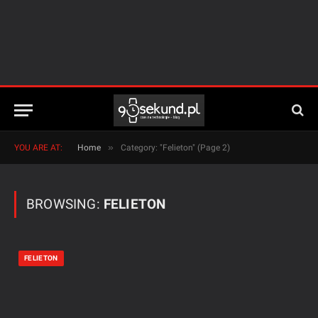
»
YOU ARE AT:
Home
Category: "Felieton" (Page 2)
BROWSING:
FELIETON
FELIETON