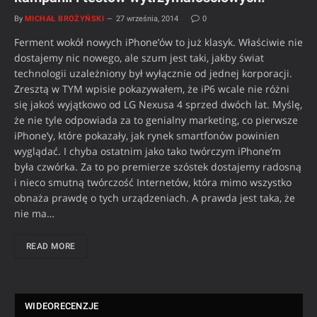
By
MICHAŁ BROŻYŃSKI
27 września, 2014
0
Ferment wokół nowych iPhone’ów to już klasyk. Właściwie nie
dostajemy nic nowego, ale szum jest taki, jakby świat
technologii uzależniony był wyłącznie od jednej korporacji.
Zresztą w TYM wpisie pokazywałem, że iP6 wcale nie różni
się jakoś wyjątkowo od LG Nexusa 4 sprzed dwóch lat. Myślę,
że nie tyle odpowiada za to genialny marketing, co pierwsze
iPhone’y, które pokazały, jak rynek smartfonów powinien
wyglądać. I chyba ostatnim jako tako twórczym iPhone’m
była czwórka. Za to po premierze szóstek dostajemy radosną
i nieco smutną twórczość Internetów, która mimo wszystko
obnaża prawdę o tych urządzeniach. A prawda jest taka, że
nie ma…
READ MORE
WIDEORECENZJE