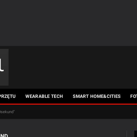
PRZĘTU
WEARABLE TECH
SMART HOME&CITIES
FO
0sekund"
UND