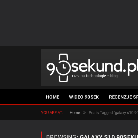
HOME
WIDEO 90SEK
RECENZJE S
»
YOU ARE AT:
Home
Posts Tagged "galaxy s10 9
BROWSING:
GALAXY S10 90SEK